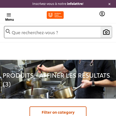
Inscrivez-vous à notre
infolettre
!
Menu
Que recherchez-vous ?
PRODUITS - AFFINER LES RÉSULTATS
(
3
)
Filter on category