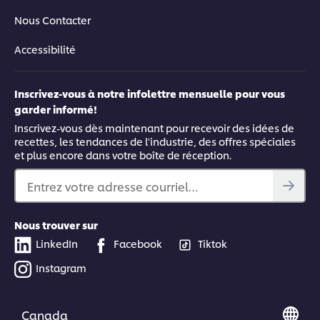
04:37
Nous Contacter
Préparer un bol du Bouddha
Accessibilité
Savourez un plat équilibré et nourrissant en dégustant ce
délicieux bol du Bouddha. La chef Andria Wu vous parle du
Inscrivez-vous à notre infolettre mensuelle pour vous
rapport idéal entre les légumes non amylacés et les féculents
garder informé!
et vous explique comment confectionner une vinaigrette
saine et préparer vos légumes.
Inscrivez-vous dès maintenant pour recevoir des idées de
recettes, les tendances de l'industrie, des offres spéciales
et plus encore dans votre boîte de réception.
Entrez votre adresse courriel…
Nous trouver sur
This video player may use cookies or other
browser storage. If you agree to this please
LinkedIn
Facebook
Tiktok
click the Accept button below.
Instagram
Accept
Canada