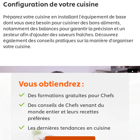
Configuration de votre cuisine
Préparez votre cuisine en installant l'équipement de base
dont vous avez besoin pour cuisiner des bons aliments,
notamment des balances pour garantir la précision et un
zesteur afin d'ajouter des saveurs fraîches. Découvrez
également des conseils pratiques sur la manière d'organiser
votre cuisine.
Vous obtiendrez :
This video player may use cookies or other
Des formations gratuites pour Chefs
browser storage. If you agree to this please
Des conseils de Chefs venant du
click the Accept button below.
monde entier et leurs recettes
préférées
Accept
Les dernières tendances en cuisine
03:06