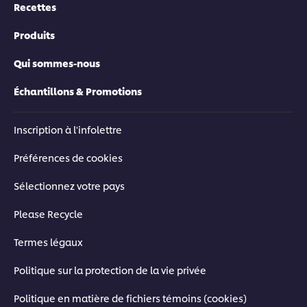
02:31
Recettes
Produits
Techniques pour maîtriser les bases
Qui sommes-nous
Maîtrisez des techniques de cuisson saines pour une nutrition
maximale dans vos plats sans sacrifier la saveur. La chef
Échantillons & Promotions
Andria Wu vous explique tout, du pochage à la fermentation,
sans oublier la germination.
Inscription à l'infolettre
Préférences de cookies
Sélectionnez votre pays
This video player may use cookies or other
Please Recycle
browser storage. If you agree to this please
click the Accept button below.
Termes légaux
Politique sur la protection de la vie privée
Accept
Politique en matière de fichiers témoins (cookies)