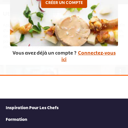
CRÉER UN COMPTE
Utilisation de bons ingrédients
Apprenez à utiliser les bons ingrédients dans votre cuisine afin
d'ajouter de la saveur et des nutriments équilibrés à vos plats,
de la cuisine arc-en-ciel au choix des huiles les plus saines, en
passant par l'utilisation d'épices et d'herbes pour créer des
aliments frais, savoureux et sains.
Vous avez déjà un compte ?
Connectez-vous
ici
This video player may use cookies or other
browser storage. If you agree to this please
click the Accept button below.
Inspiration Pour Les Chefs
Accept
Formation