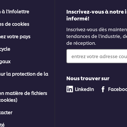
Inscrivez-vous à notre 
 à l'infolettre
informé!
es de cookies
Inscrivez-vous dès mainten
tendances de l'industrie, d
nez votre pays
de réception.
cycle
entrez votre adresse cou
égaux
sur la protection de la
Nous trouver sur
LinkedIn
Facebo
en matière de fichiers
cookies)
acter
ité