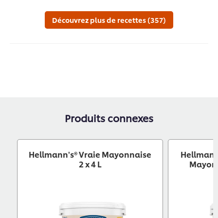
Découvrez plus de recettes (357)
Produits connexes
Hellmann's® Vraie Mayonnaise
Hellmann'
2 x 4 L
Mayonn