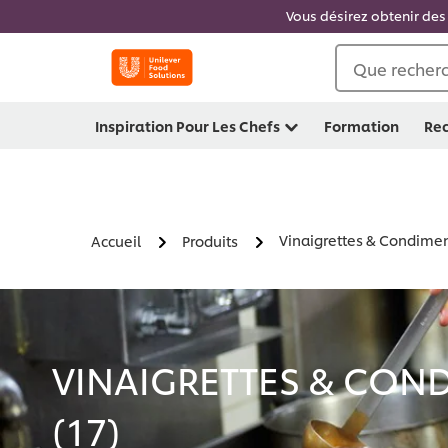
Vous désirez obtenir des 
Que recherc
Inspiration Pour Les Chefs
Formation
Rec
Vinaigrettes & Condime
Accueil
Produits
VINAIGRETTES & CON
(
17
)