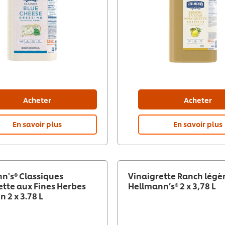
Acheter
Acheter
En savoir plus
En savoir plus
n's® Classiques
Vinaigrette Ranch légè
ette aux Fines Herbes
Hellmann’s® 2 x 3,78 L
n 2 x 3.78 L