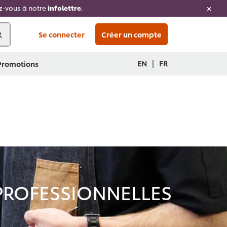
ez-vous à notre
infolettre
.
Se connecter
Créer un compte
|
EN
FR
 Promotions
 PROFESSIONNELLES