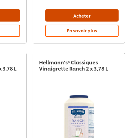
Acheter
En savoir plus
Hellmann's® Classiques
 3.78 L
Vinaigrette Ranch 2 x 3,78 L