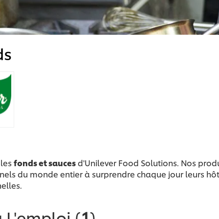
ds
 les
fonds et sauces
d'Unilever Food Solutions. Nos produ
nels du monde entier à surprendre chaque jour leurs hôt
elles.
à L'emploi
(
1
)