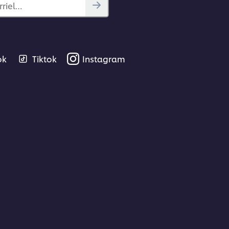
rriel…
ok
Tiktok
Instagram