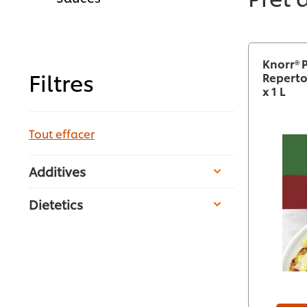
Knorr® 
Filtres
Reperto
x 1 L
Tout effacer
Additives
Dietetics