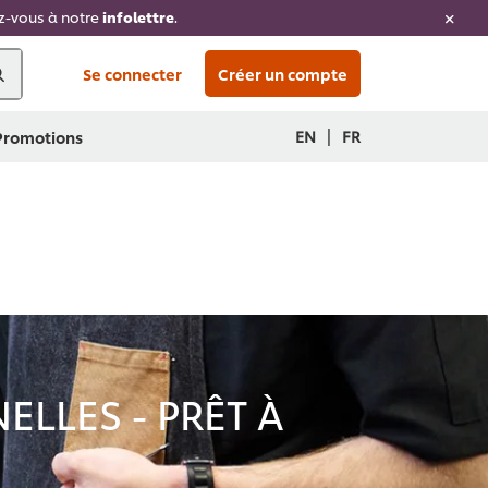
ez-vous à notre
infolettre
.
Se connecter
Créer un compte
|
EN
FR
 Promotions
LLES - PRÊT À