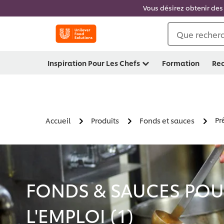
Vous désirez obtenir des 
Que recherc
Inspiration Pour Les Chefs
Formation
Rec
Pr
Accueil
Produits
Fonds et sauces
FONDS & SAUCES POUR
L'EMPLOI (
1
)