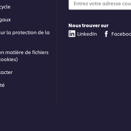
Entrez votre adresse cou
cycle
égaux
Nous trouver sur
sur la protection de la
LinkedIn
Facebo
en matière de fichiers
cookies)
acter
ité