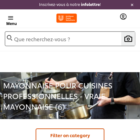
Inscrivez-vous à notre
infolettre
!
Menu
Que recherchez-vous ?
MAYONNAISE POUR CUISINES
PROFESSIONNELLES - VRAIE
MAYONNAISE (
6
)
Filter on category