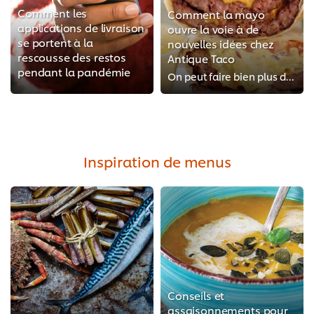
Comment les
Comment la mayo
applications de livraison
ouvre la voie à de
se portent à la
nouvelles idées chez
rescousse des restos
Antique Taco
pendant la pandémie
On peut faire bien plus de choses qu’on pense avec la mayo. Le chef Rick Ortiz prouve à quel point on peut aller loin avec un s...
Inspiration de menus
Conseils et
assaisonnements pour