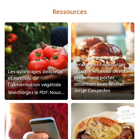
Ressources
Les plats sur les
tendances hamburger
auxquelles vous devez
Les avantages délicieux
réellement porter
et nutritifs de
attention avec le chef
l’alimentation végétale
Jorge Cespedes
Téléchargez le PDF: Nous avons répondu aux 5 questions les plus souvent posées par les exploitants de services alimentaires au ...