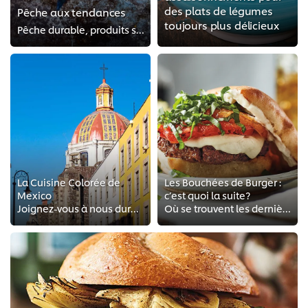
des plats de légumes
Pêche aux tendances
toujours plus délicieux
Pêche durable, produits saisonniers et production locale
La Cuisine Colorée de
Les Bouchées de Burger :
Mexico
c’est quoi la suite?
Joignez-vous à nous durant cette appétissante tournée de la ville de Mexico, où nous découvrons ses tradi-tions culinaires qui ...
Où se trouvent les dernières tendances selon les grands chefs du burger? Regardez pour le découvrir! Ensuite parcourez les ques...