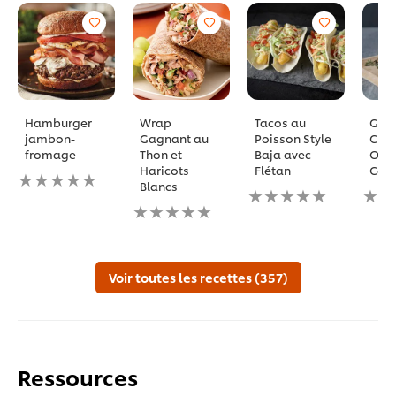
Hamburger
Wrap
Tacos au
Gril
jambon-
Gagnant au
Poisson Style
Chee
fromage
Thon et
Baja avec
Oig
Haricots
Flétan
Car
Aucune
Blancs
évaluation
Aucune
Auc
soumise
Aucune
évaluation
éval
pour
évaluation
soumise
soum
ce
soumise
pour
pour
recipe
pour
ce
ce
ce
recipe
reci
Voir toutes les recettes (357)
recipe
Ressources