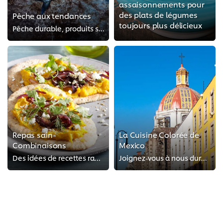
assaisonnements pour
des plats de légumes
Pêche aux tendances
toujours plus délicieux
Pêche durable, produits saisonniers et production locale
Repas sain
La Cuisine Colorée de
Combinaisons
Mexico
Des idées de recettes rapides et de combinaisons de plats qui sauront plaire à vos clients
Joignez-vous à nous durant cette appétissante tournée de la ville de Mexico, où nous découvrons ses tradi-tions culinaires qui ...