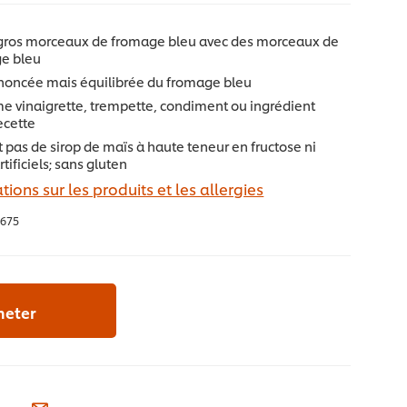
gros morceaux de fromage bleu avec des morceaux de
ge bleu
noncée mais équilibrée du fromage bleu
e vinaigrette, trempette, condiment ou ingrédient
ecette
 pas de sirop de maïs à haute teneur en fructose ni
tificiels; sans gluten
tions sur les produits et les allergies
675
heter