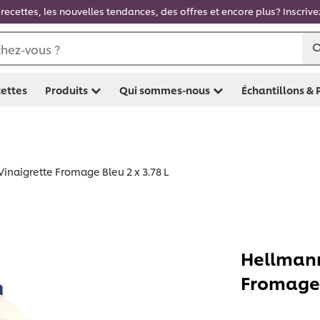
recettes, les nouvelles tendances, des offres et encore plus? Inscriv
hez-vous ?
ettes
Produits
Qui sommes-nous
Échantillons &
inaigrette Fromage Bleu 2 x 3.78 L
Hellmann
Fromage B