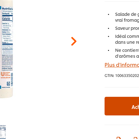
Salade de 
vrai froma
Saveur pro
Idéal comm
dans une r
Ne contient
d'arômes ar
Plus d'informa
GTIN:
10063350202
Ac