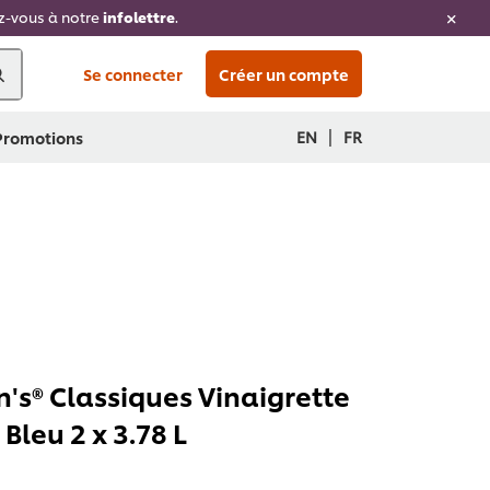
ez-vous à notre
infolettre
.
Se connecter
Créer un compte
|
EN
FR
 Promotions
's® Classiques Vinaigrette
leu 2 x 3.78 L