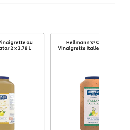
Vinaigrette au
Hellmann's® Classiques
atar 2 x 3.78 L
Vinaigrette Italienne 2 x 3.78 L