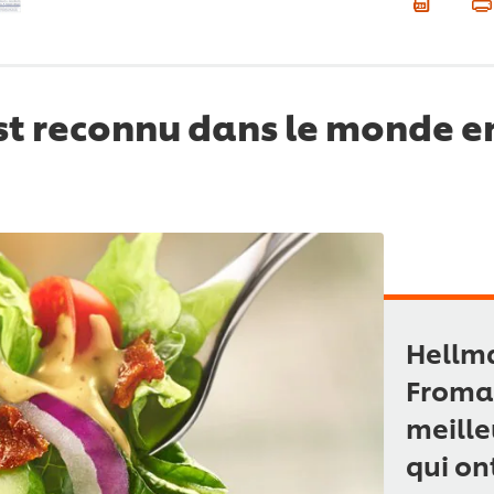
t reconnu dans le monde ent
Hellma
Froma
meille
qui ont