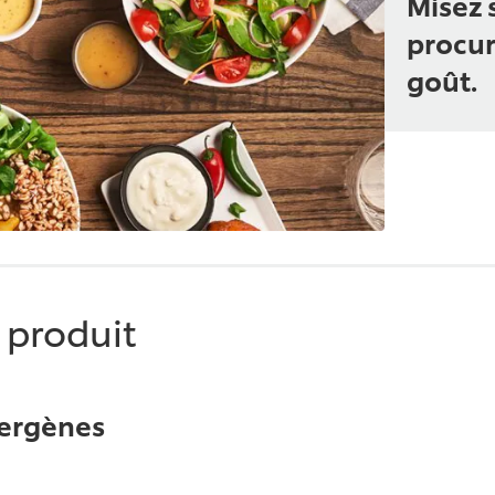
Misez 
procur
goût.
e produit
lergènes