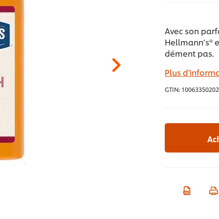
Avec son parfa
Hellmann’s® e
dément pas.
Plus d'informa
GTIN:
10063350202
Ac