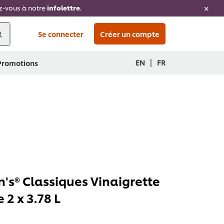
ez-vous à notre
infolettre
.
Se connecter
Créer un compte
|
EN
FR
 Promotions
's® Classiques Vinaigrette
 2 x 3.78 L