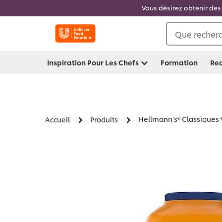
Vous désirez obtenir des 
Que recherc
Inspiration Pour Les Chefs
Formation
Rec
Hellmann's® Classiques V
Accueil
Produits