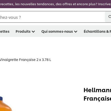
recettes, les nouvelles tendances, des offres et encore plus? Inscriv
hez-vous ?
ettes
Produits
Qui sommes-nous
Échantillons &
inaigrette Française 2 x 3.78 L
Hellmann
Française