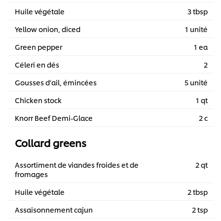
Huile végétale
3 tbsp
Yellow onion, diced
1 unité
Green pepper
1 ea
Céleri en dés
2
Gousses d’ail, émincées
5 unité
Chicken stock
1 qt
Knorr Beef Demi-Glace
2 c
Collard greens
Assortiment de viandes froides et de
2 qt
fromages
Huile végétale
2 tbsp
Assaisonnement cajun
2 tsp