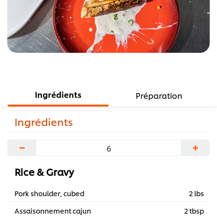
Ingrédients
Préparation
Ingrédients
−
+
Rice & Gravy
Pork shoulder, cubed
2 lbs
Assaisonnement cajun
2 tbsp