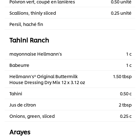
Poivron vert, coupé en lanières
0.50 unité
Scallions, thinly sliced
0.25 unité
Persil, haché fin
Tahini Ranch
mayonnaise Hellmann’s
1 c
Babeurre
1 c
Hellmann's® Original Buttermilk
1.50 tbsp
House Dressing Dry Mix 12 x 3.12 oz
Tahini
0.50 c
Jus de citron
2 tbsp
Onions, green, sliced
0.25 c
Arayes