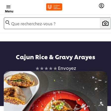
Menu
Que recherchez-vous ?
Cajun Rice & Gravy Arayes
Aucune
Envoyez
évaluation
soumise
pour
ce
recipe