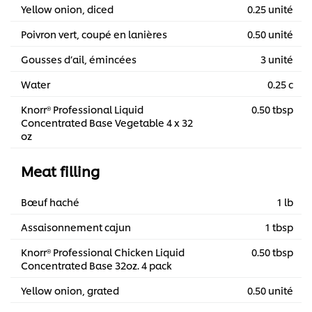
Yellow onion, diced
0.25 unité
Poivron vert, coupé en lanières
0.50 unité
Gousses d’ail, émincées
3 unité
Water
0.25 c
Knorr® Professional Liquid
0.50 tbsp
Concentrated Base Vegetable 4 x 32
oz
Meat filling
Bœuf haché
1 lb
Assaisonnement cajun
1 tbsp
Knorr® Professional Chicken Liquid
0.50 tbsp
Concentrated Base 32oz. 4 pack
Yellow onion, grated
0.50 unité