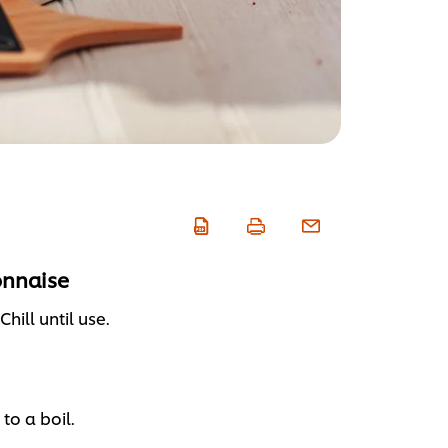
onnaise
hill until use.
to a boil.