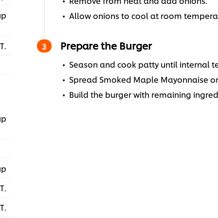
Remove from heat and add onions.
up
Allow onions to cool at room temperatu
Prepare the Burger
T.
Season and cook patty until internal 
Spread Smoked Maple Mayonnaise on 
Build the burger with remaining ingred
up
up
T.
T.