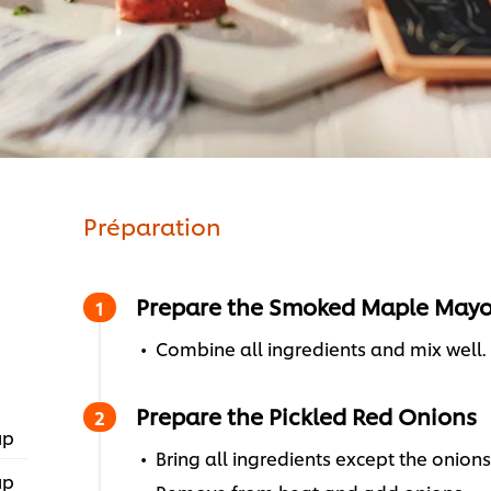
Préparation
Prepare the Smoked Maple May
Combine all ingredients and mix well. C
Prepare the Pickled Red Onions
up
Bring all ingredients except the onions 
up