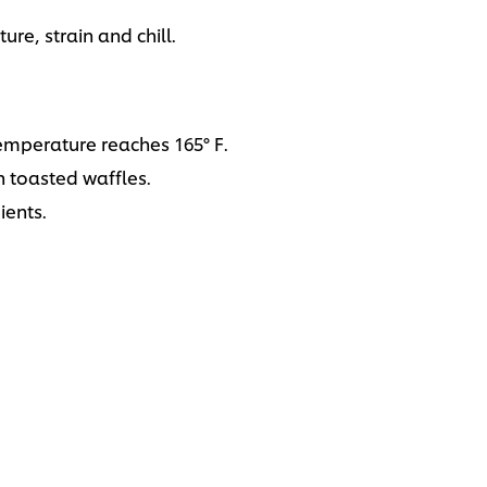
re, strain and chill.
temperature reaches 165° F.
toasted waffles.
ients.