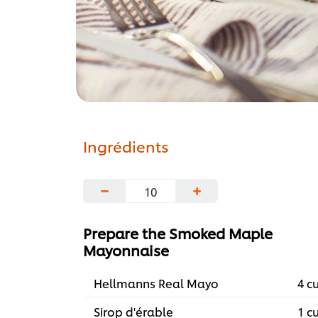
Ingrédients
−
+
Prepare the Smoked Maple
Mayonnaise
Hellmanns Real Mayo
4 c
Sirop d'érable
1 c