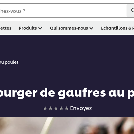
hez-vous ?
ettes
Produits
Qui sommes-nous
Échantillons &
au poulet
rger de gaufres au 
Aucune
Envoyez
évaluation
soumise
pour