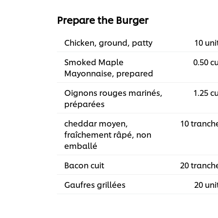
Prepare the Burger
Chicken, ground, patty
10 uni
Smoked Maple
0.50 c
Mayonnaise, prepared
Oignons rouges marinés,
1.25 c
préparées
cheddar moyen,
10 tranch
fraîchement râpé, non
emballé
Bacon cuit
20 tranch
Gaufres grillées
20 uni