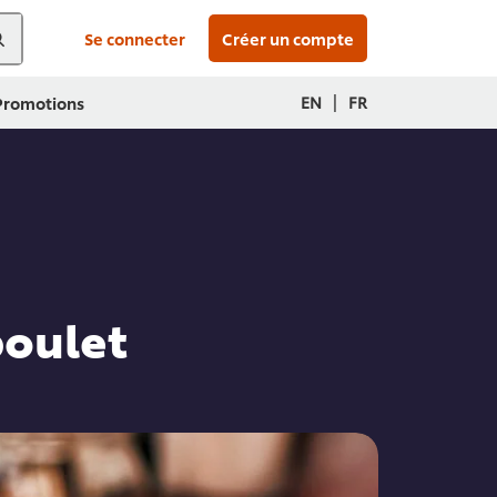
Se connecter
Créer un compte
|
EN
FR
 Promotions
poulet