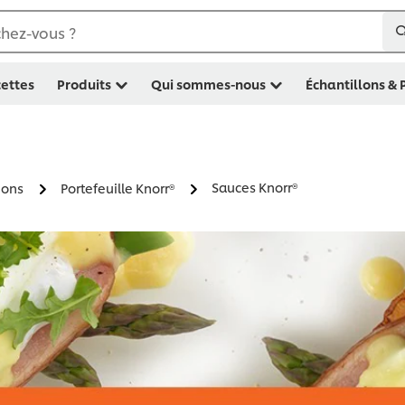
hez-vous ?
ettes
Produits
Qui sommes-nous
Échantillons &
Sauces Knorr®
ions
Portefeuille Knorr®