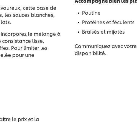
Accompagne bien les pla
avoureux, cette base de
Poutine
s, les sauces blanches,
lats.
Protéines et féculents
Braisés et mijotés
 incorporez le mélange à
 consistance lisse,
Communiquez avec votre di
fez. Pour limiter les
disponibilité.
gelée pour une
re le prix et la