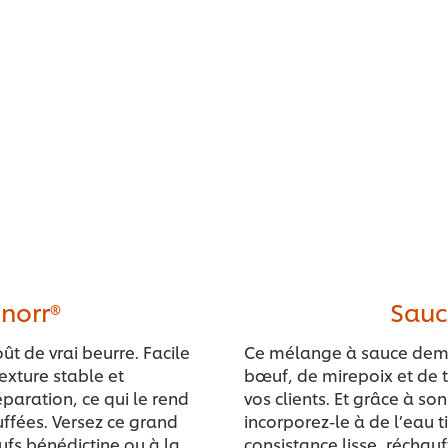
norr®
Sauc
t de vrai beurre. Facile
Ce mélange à sauce demi-
exture stable et
bœuf, de mirepoix et de
paration, ce qui le rend
vos clients. Et grâce à so
uffées. Versez ce grand
incorporez-le à de l’eau t
ufs bénédictine ou à la
consistance lisse, réchauf