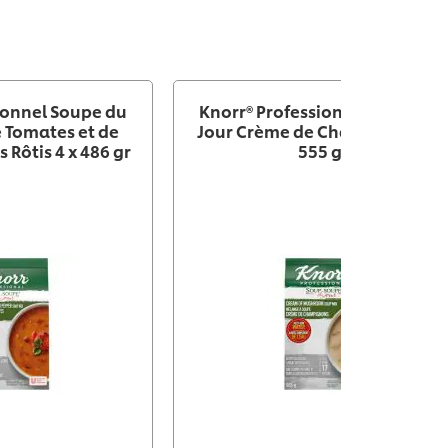
ionnel Soupe du
Knorr® Professionnel Soupe d
 Tomates et de
Jour Crème de Champignon 4 
 Rôtis 4 x 486 gr
555 gr