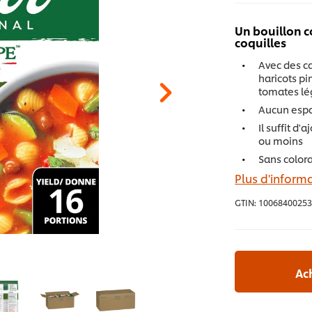
Un bouillon 
coquilles
Avec des ca
haricots pi
tomates lé
Aucun espa
Il suffit d
ou moins
Sans colora
Plus d'informa
GTIN:
10068400253
Ac