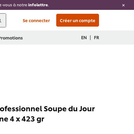
ez-vous à notre
infolettre
.
Se connecter
Créer un compte
|
EN
FR
 Promotions
rofessionnel Soupe du Jour
ne 4 x 423 gr