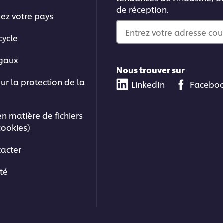
de réception.
nez votre pays
Entrez votre adresse cou
cycle
égaux
Nous trouver sur
sur la protection de la
LinkedIn
Facebo
en matière de fichiers
cookies)
acter
ité