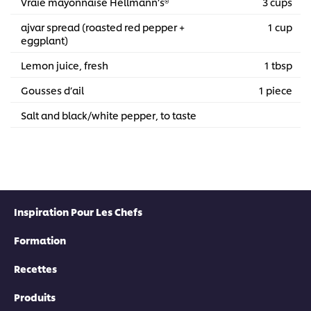
Vraie mayonnaise Hellmann’s®
3 cups
ajvar spread (roasted red pepper +
1 cup
eggplant)
Lemon juice, fresh
1 tbsp
Gousses d’ail
1 piece
Salt and black/white pepper, to taste
Inspiration Pour Les Chefs
Formation
Recettes
Produits