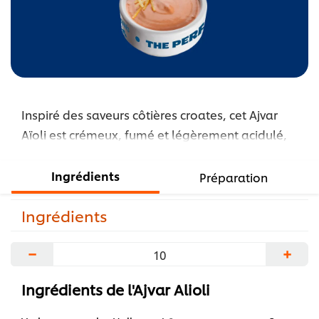
Inspiré des saveurs côtières croates, cet Ajvar
Aïoli est crémeux, fumé et légèrement acidulé,
apportant un caractère audacieux de poivre
grillé qui ajoute instantanément de la
Ingrédients
Préparation
profondeur et de la chaleur à chaque bouchée.
...
Ingrédients
−
+
Ingrédients de l'Ajvar Alioli