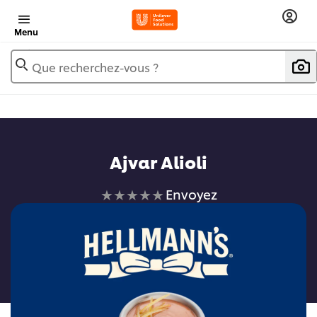
Menu
Que recherchez-vous ?
Ajvar Alioli
Aucune
Envoyez
évaluation
soumise
pour
ce
recipe