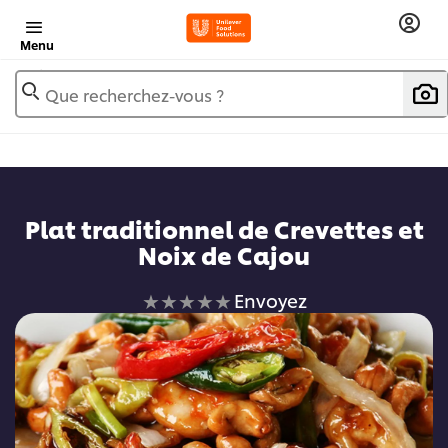
Menu
Que recherchez-vous ?
Plat traditionnel de Crevettes et
Noix de Cajou
Aucune
Envoyez
évaluation
soumise
pour
ce
recipe