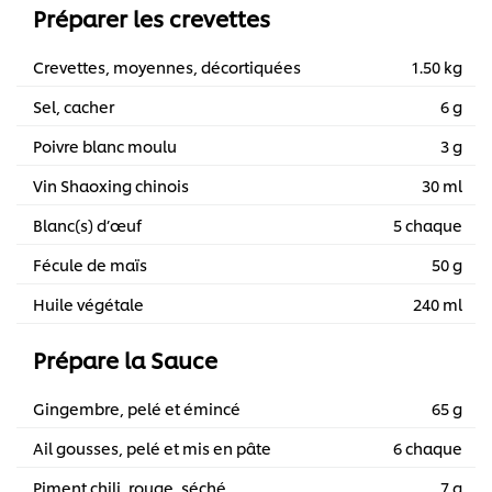
Préparer les crevettes
Crevettes, moyennes, décortiquées
1.50 kg
Sel, cacher
6 g
Poivre blanc moulu
3 g
Vin Shaoxing chinois
30 ml
Blanc(s) d’œuf
5 chaque
Fécule de maïs
50 g
Huile végétale
240 ml
Prépare la Sauce
Gingembre, pelé et émincé
65 g
Ail gousses, pelé et mis en pâte
6 chaque
Piment chili, rouge, séché
7 g