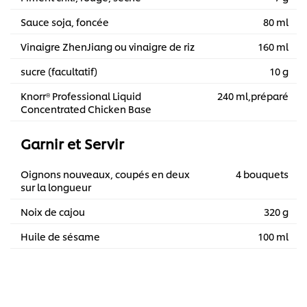
Sauce soja, foncée
80 ml
Vinaigre ZhenJiang ou vinaigre de riz
160 ml
sucre (facultatif)
10 g
Knorr® Professional Liquid
240 ml,préparé
Concentrated Chicken Base
Garnir et Servir
Oignons nouveaux, coupés en deux
4 bouquets
sur la longueur
Noix de cajou
320 g
Huile de sésame
100 ml