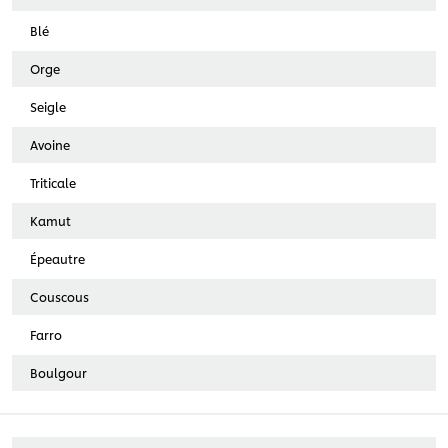
Blé
Orge
Seigle
Avoine
Triticale
Kamut
Épeautre
Couscous
Farro
Boulgour