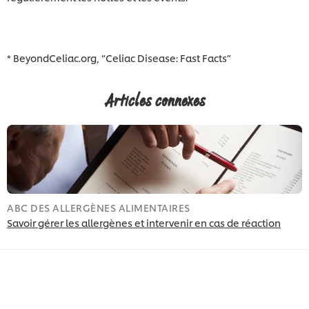
* BeyondCeliac.org, “Celiac Disease: Fast Facts”
Articles connexes
ABC DES ALLERGÈNES ALIMENTAIRES
A
Savoir gérer les allergènes et intervenir en cas de réaction
É
a