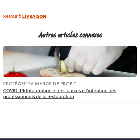
Retour à
LIVRAISON
Autres articles connexes
PROTÉGER SA MARGE DE PROFIT
S
COVID-19: Information et ressources à l’intention des
7
professionnels de la restauration
a