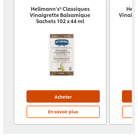
Hellmann's® Classiques
Hell
Vinaigrette Balsamique
Vinaigr
Sachets 102 x 44 ml
Acheter
En savoir plus