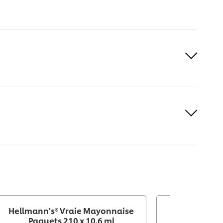
Hellmann's® Vraie Mayonnaise
Hellmann'
Paquets 210 x 10.6 ml
Vinaigret