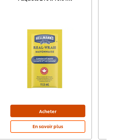
Sachets
Acheter
En savoir plus
En 