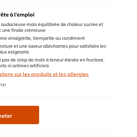
rête à l’emploi
 audacieuse mais équilibrée de chaleur sucrée et
 une finale crémeuse
me vinaigrette, trempette ou condiment
exture et une saveur alléchantes pour satisfaire les
 plus exigeants
 pas de sirop de maïs à teneur élevée en fructose,
nts ni arômes artificiels
tions sur les produits et les allergies
141
heter