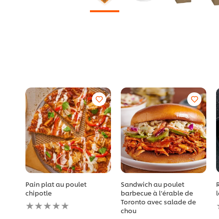
Pain plat au poulet
Sandwich au poulet
chipotle
barbecue à l’érable de
Aucune
Toronto avec salade de
évaluation
chou
soumise
Aucune