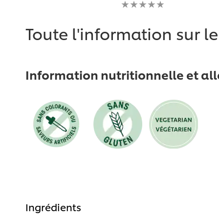
pour
évaluation
ce
soumise
recipe
pour
Toute l'information sur l
ce
recipe
Information nutritionnelle et al
Ingrédients