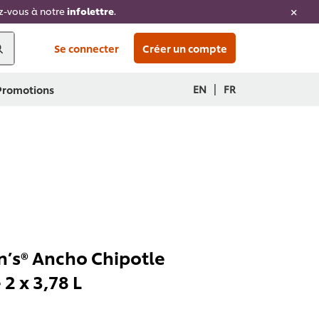
ez-vous à notre
infolettre
.
Se connecter
Créer un compte
|
EN
FR
 Promotions
’s® Ancho Chipotle
 2 x 3,78 L