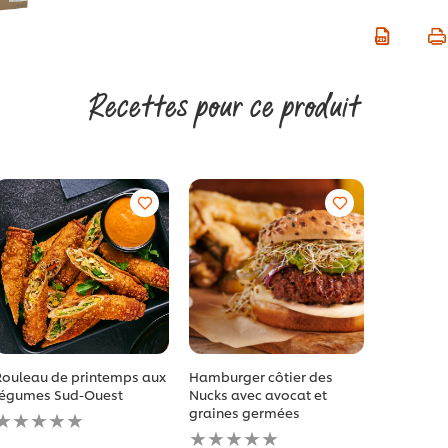
Recettes pour ce produit
Rouleau de printemps aux
Hamburger côtier des
légumes Sud-Ouest
Nucks avec avocat et
Aucune
graines germées
évaluation
Aucune
soumise
évaluation