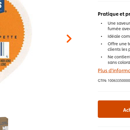
Pratique et p
Une saveur
fumée avec
Idéale com
Offre une t
clients les
Ne contient
sans colora
Plus d'informa
GTIN:
10063350000
Ac