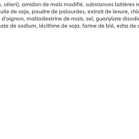
éleri), amidon de maïs modifié, substances laitières mod
huile de soja, poudre de palourdes, extrait de levure, c
 d'oignon, maltodextrine de maïs, sel, guanylate disodiq
e de sodium, lécithine de soja, farine de blé, edta de ca