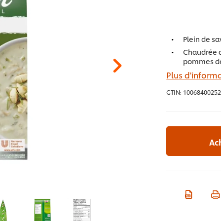
Plein de sa
Chaudrée d
pommes de 
Plus d'informa
GTIN:
10068400252
Ac