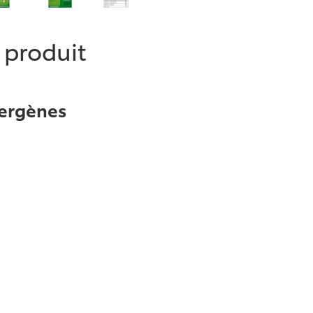
e produit
lergènes