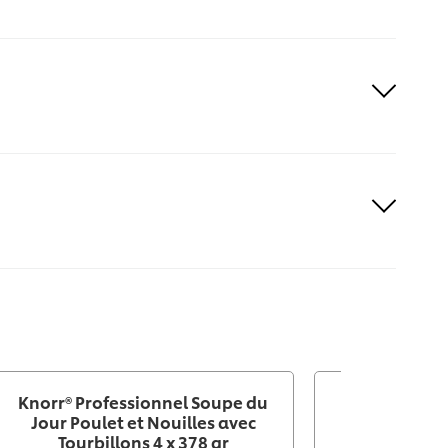
Knorr® Professionnel Soupe du
Knorr® Profe
Jour Poulet et Nouilles avec
Jour de Noce 
Tourbillons 4 x 378 gr
Boulettes de