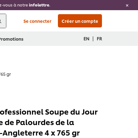
ez-vous à notre
infolettre
.
Se connecter
Créer un compte
|
EN
FR
 Promotions
65 gr
rofessionnel Soupe du Jour
 de Palourdes de la
-Angleterre 4 x 765 gr