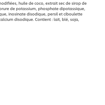
ifiées, huile de coco, extrait sec de sirop de
hlorure de potassium, phosphate dipotassique,
ue, inosinate disodique, persil et ciboulette
lcium disodique. Contient : lait, blé, soja,