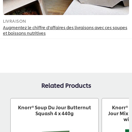
LIVRAISON
I
Augmentez le chiffre d’affaires des livraisons avec ces soupes
L
et boissons nutritives
Related Products
Knorr® Soup Du Jour Butternut
Knorr® P
Squash 4 x 440g
Jour Mix 
wit