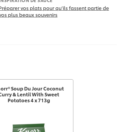
INSPIRATION DE SAUCE
Préparer vos plats pour qu’ils fassent partie de
vos plus beaux souvenirs
orr® Soup Du Jour Coconut
Curry & Lentil With Sweet
Potatoes 4 x 713g