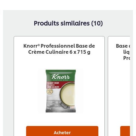
Produits similaires (10)
Knorr® Professionnel Base de
Base de
Crème Culinaire 6 x 715 g
liqui
Profe
Acheter