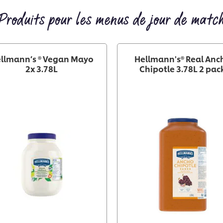
Produits pour les menus de jour de matc
llmann’s ® Vegan Mayo
Hellmann's® Real Anc
2x 3.78L
Chipotle 3.78L 2 pac