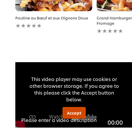
Poutine au Bœuf et aux Oignons Doux
Grand Hamburger
Aucune
Fromage
évaluation
Aucune
soumise
évaluation
pour
soumise
ce
pour
recipe
ce
recipe
This video player may use cookies or
other browser storage. If you agree to
this please click the Accept button
below.
Accept
Please enter a video description
00:00