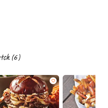
match
(6)