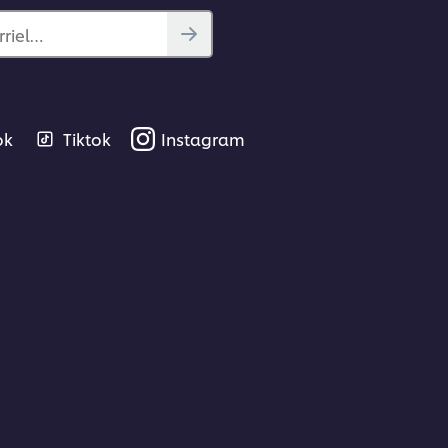
rriel…
ok
Tiktok
Instagram