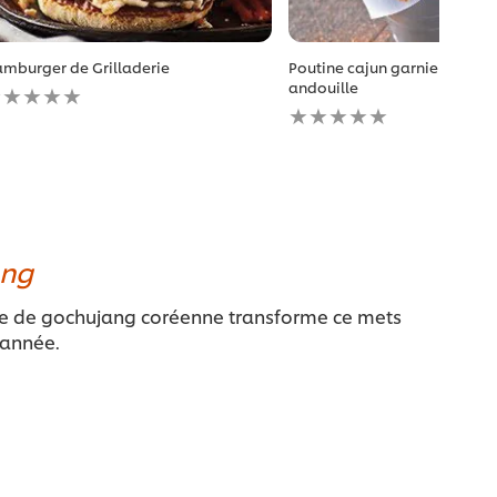
mburger de Grilladerie
Poutine cajun garnie de sau
ucune
andouille
valuation
Aucune
oumise
évaluation
our
soumise
e
pour
ecipe
ce
recipe
ang
e de gochujang coréenne transforme ce mets
’année.