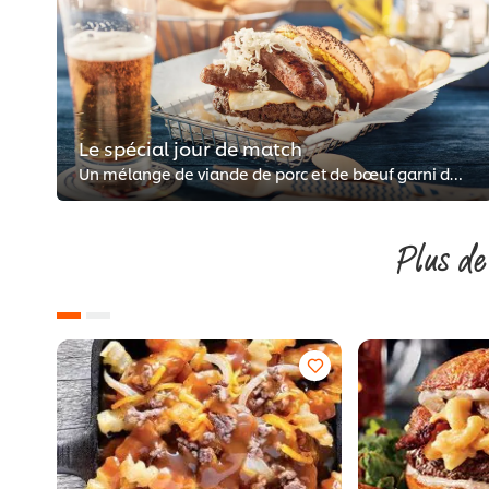
Le spécial jour de match
Un mélange de viande de porc et de bœuf garni de bratwurst à la bière, de fromage Muenster, de choucroute, de moutarde à la biè...
Plus de