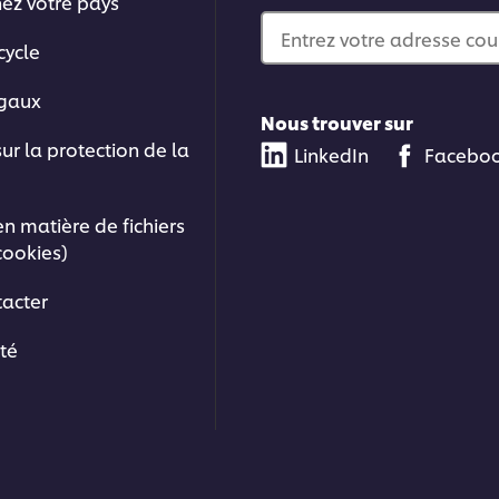
nez votre pays
Entrez votre adresse cou
cycle
égaux
Nous trouver sur
sur la protection de la
LinkedIn
Facebo
en matière de fichiers
cookies)
acter
ité