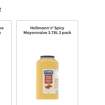
h
ho
Hellmann's® Spicy
k
Mayonnaise 3.78L 2 pack