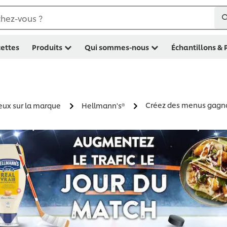
hez-vous ?
ettes
Produits
Qui sommes-nous
Échantillons &
Créez des menus gagnan
feux sur la marque
Hellmann's®