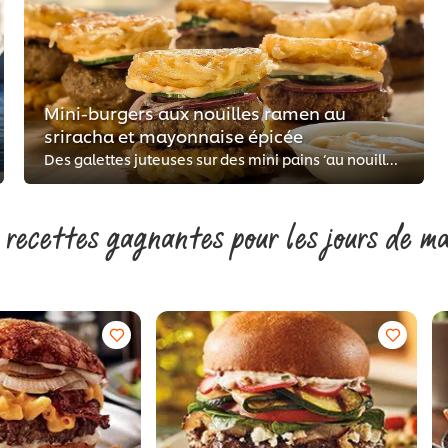
Mini-burgers aux nouilles ramen au
sriracha et mayonnaise épicée
Des galettes juteuses sur des mini pains ‘au nouilles ramen’, imprégnées de la Sauce Sriracha de TABASCO® et garnies de concomb...
 recettes gagnantes pour les jours de 