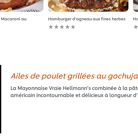
 Macaroni au
Hamburger d'agneau aux fines herbes
Ha
Aucune
A
évaluation
é
soumise
s
pour
p
ce
c
recipe
r
Ailes de poulet grillées au gochuj
La Mayonnaise Vraie Hellmann’s combinée à la pât
américain incontournable et délicieux à longueur d