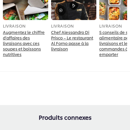
LIVRAISON
LIVRAISON
LIVRAISON
Augmentez le chiffre
Chef Alessandro Di
5 conseils de sa
d’affaires des
Prisco – Le restaurant
alimentaire pou
livraisons avec ces
Al Forno passe à la
livraisons et les
soupes et boissons
livraison
commandes à
nutritives
emporter
Produits connexes