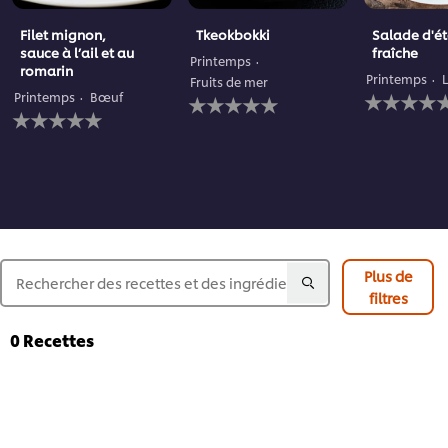
Filet mignon,
Tkeokbokki
Salade d'é
sauce à l’ail et au
fraîche
Printemps
romarin
Printemps
Fruits de mer
Aucune
Aucune
Printemps
Bœuf
Aucune
évaluation
évaluation
évaluation
soumise
soumise
soumise
pour
pour
pour
ce
ce
ce
recipe
recipe
recipe
Plus de
filtres
0
Recettes