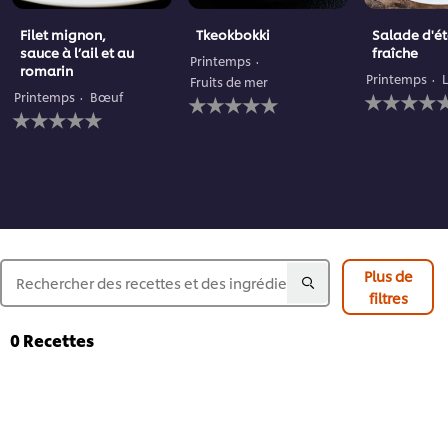
Filet mignon,
Tkeokbokki
Salade d'é
sauce à l’ail et au
fraîche
Printemps
romarin
Printemps
Fruits de mer
Aucune
Aucune
Printemps
Bœuf
Aucune
évaluation
évaluation
évaluation
soumise
soumise
soumise
pour
pour
pour
ce
ce
ce
recipe
recipe
recipe
Plus de
filtres
0
Recettes