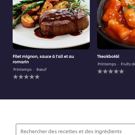
Filet mignon, sauce à l’ail et au
Tkeokbokki
romarin
Printemps
Fruits 
Aucune
Printemps
Bœuf
Aucune
évaluation
évaluation
soumise
soumise
pour
pour
ce
ce
recipe
recipe