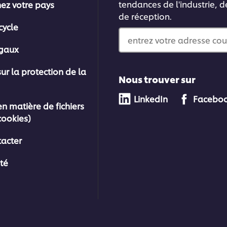
tendances de l'industrie, d
nez votre pays
de réception.
cycle
entrez votre adresse cou
égaux
sur la protection de la
Nous trouver sur
LinkedIn
Facebo
en matière de fichiers
cookies)
acter
ité