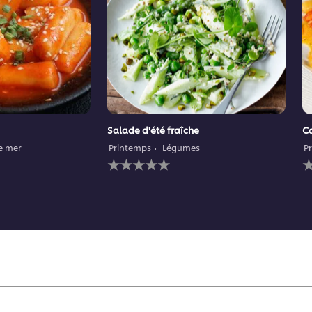
Salade d'été fraîche
Ca
de mer
Printemps
Légumes
P
Aucune
A
évaluation
é
soumise
s
pour
p
ce
c
recipe
r