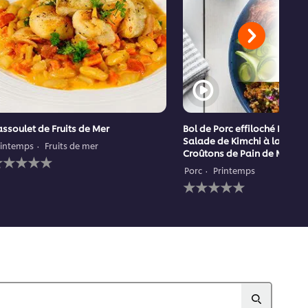
ssoulet de Fruits de Mer
Bol de Porc effiloché BBQ a
Salade de Kimchi à la Pêch
rintemps
Fruits de mer
Croûtons de Pain de Maïs
ucune
valuation
Porc
Printemps
oumise
Aucune
our
évaluation
e
soumise
ecipe
pour
ce
recipe