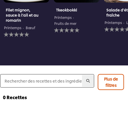
Filet mignon,
Tkeokbokki
Salade d'é
sauce à l’ail et au
fraîche
Printemps
romarin
Printemps
Fruits de mer
Aucune
Aucune
Printemps
Bœuf
Aucune
évaluation
évaluation
évaluation
soumise
soumise
soumise
pour
pour
pour
ce
ce
ce
recipe
recipe
recipe
Plus de
filtres
0
Recettes