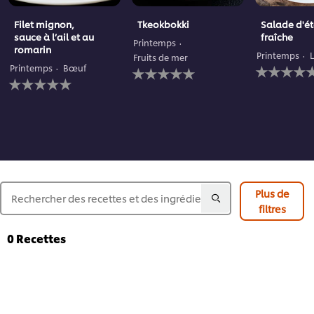
Filet mignon,
Tkeokbokki
Salade d'é
sauce à l’ail et au
fraîche
Printemps
romarin
Printemps
Fruits de mer
Aucune
Aucune
Printemps
Bœuf
Aucune
évaluation
évaluation
évaluation
soumise
soumise
soumise
pour
pour
pour
ce
ce
ce
recipe
recipe
recipe
Plus de
filtres
0
Recettes