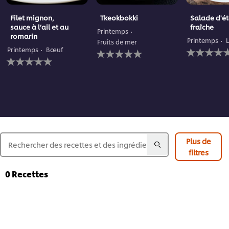
Filet mignon,
Tkeokbokki
Salade d'é
sauce à l’ail et au
fraîche
Printemps
romarin
Printemps
Fruits de mer
Aucune
Aucune
Printemps
Bœuf
Aucune
évaluation
évaluation
évaluation
soumise
soumise
soumise
pour
pour
pour
ce
ce
ce
recipe
recipe
recipe
Plus de
filtres
0
Recettes