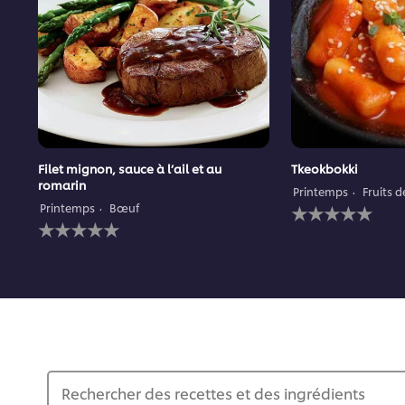
Filet mignon, sauce à l’ail et au
Tkeokbokki
romarin
Printemps
Fruits 
Aucune
Printemps
Bœuf
Aucune
évaluation
évaluation
soumise
soumise
pour
pour
ce
ce
recipe
recipe