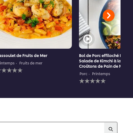
ssoulet de Fruits de Mer
Bol de Porc effiloché BBQ a
Salade de Kimchi à la Pêch
rintemps
Fruits de mer
Croûtons de Pain de Maïs
ucune
valuation
Porc
Printemps
oumise
Aucune
our
évaluation
e
soumise
ecipe
pour
ce
recipe