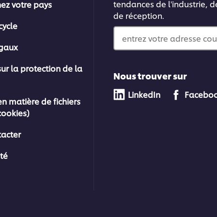
tendances de l'industrie, d
nez votre pays
de réception.
cycle
entrez votre adresse cou
égaux
sur la protection de la
Nous trouver sur
LinkedIn
Facebo
en matière de fichiers
cookies)
acter
ité