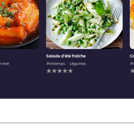
Salade d'été fraîche
Ca
de mer
Printemps
Légumes
P
Aucune
A
évaluation
é
soumise
s
pour
p
ce
c
recipe
r