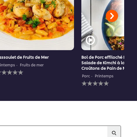
ssoulet de Fruits de Mer
Bol de Porc effiloché BBQ a
Salade de Kimchi à la Pêch
rintemps
Fruits de mer
Croûtons de Pain de Maïs
ucune
valuation
Porc
Printemps
oumise
Aucune
our
évaluation
e
soumise
ecipe
pour
ce
recipe