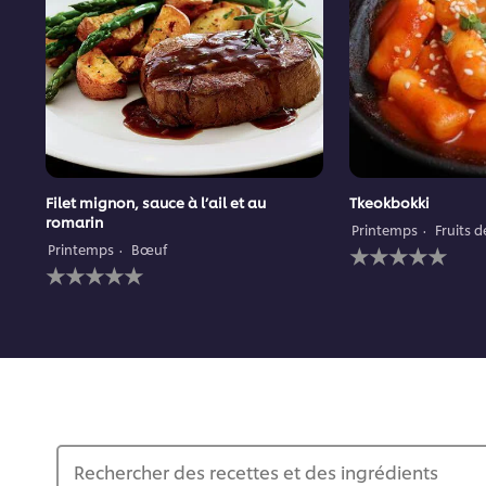
Filet mignon, sauce à l’ail et au
Tkeokbokki
romarin
Printemps
Fruits 
Aucune
Printemps
Bœuf
Aucune
évaluation
évaluation
soumise
soumise
pour
pour
ce
ce
recipe
recipe