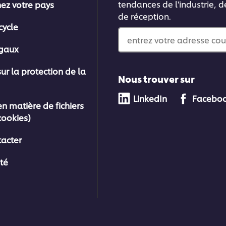
tendances de l'industrie, d
nez votre pays
de réception.
cycle
entrez votre adresse cou
égaux
sur la protection de la
Nous trouver sur
LinkedIn
Facebo
en matière de fichiers
cookies)
acter
ité