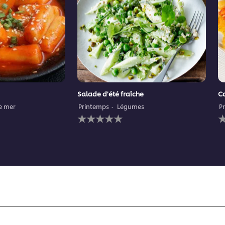
Salade d'été fraîche
Ca
de mer
Printemps
Légumes
P
Aucune
A
évaluation
é
soumise
s
pour
p
ce
c
recipe
r