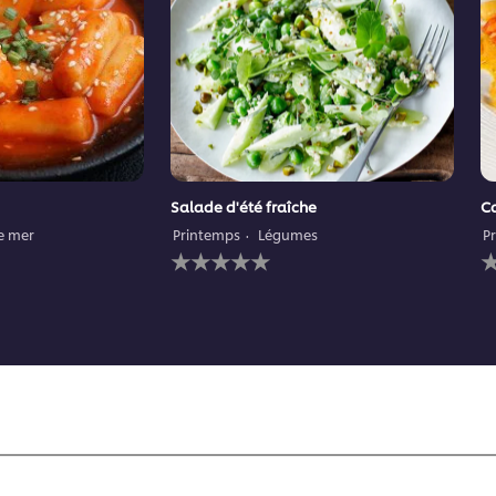
Salade d'été fraîche
Ca
de mer
Printemps
Légumes
P
Aucune
A
évaluation
é
soumise
s
pour
p
ce
c
recipe
r