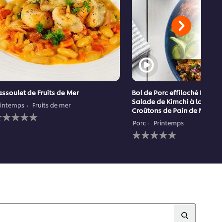
ssoulet de Fruits de Mer
Bol de Porc effiloché BBQ a
Salade de Kimchi à la Pêch
rintemps
Fruits de mer
Croûtons de Pain de Maïs
ucune
valuation
Porc
Printemps
oumise
Aucune
our
évaluation
e
soumise
ecipe
pour
ce
recipe