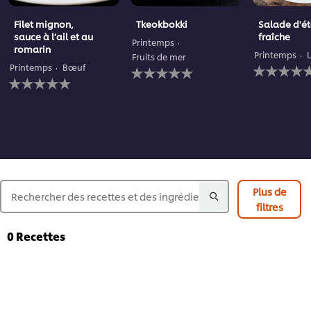
Filet mignon,
Tkeokbokki
Salade d'é
sauce à l’ail et au
fraîche
Printemps
romarin
Printemps
Fruits de mer
Aucune
Aucune
Printemps
Bœuf
Aucune
évaluation
évaluation
évaluation
soumise
soumise
soumise
pour
pour
pour
ce
ce
ce
recipe
recipe
recipe
Plus de
filtres
0
Recettes