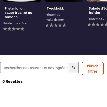
Filet mignon,
Tkeokbokki
Salade d'é
sauce à l’ail et au
fraîche
Printemps
romarin
Printemps
Fruits de mer
Aucune
Aucune
Printemps
Bœuf
Aucune
évaluation
évaluation
évaluation
soumise
soumise
soumise
pour
pour
pour
ce
ce
ce
recipe
recipe
recipe
Plus de
filtres
0
Recettes