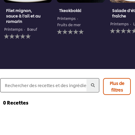
Filet mignon,
Tkeokbokki
Salade d'é
sauce à l’ail et au
fraîche
Printemps
romarin
Printemps
Fruits de mer
Aucune
Aucune
Printemps
Bœuf
Aucune
évaluation
évaluation
évaluation
soumise
soumise
soumise
pour
pour
pour
ce
ce
ce
recipe
recipe
recipe
Plus de
filtres
0
Recettes