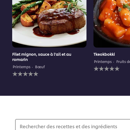
Filet mignon, sauce à l’ail et au
Tkeokbokki
romarin
Printemps
Fruits 
Aucune
Printemps
Bœuf
Aucune
évaluation
évaluation
soumise
soumise
pour
pour
ce
ce
recipe
recipe