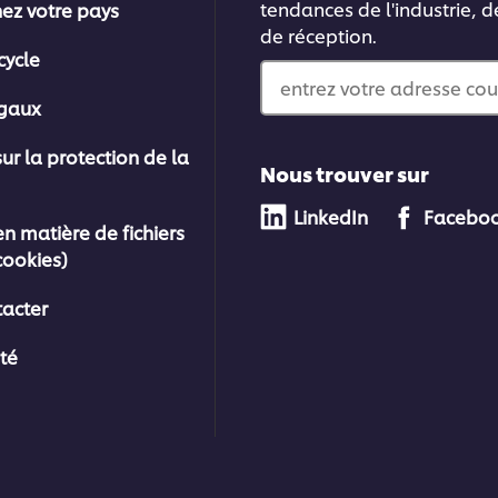
tendances de l'industrie, d
nez votre pays
de réception.
cycle
entrez votre adresse cou
égaux
sur la protection de la
Nous trouver sur
LinkedIn
Facebo
en matière de fichiers
cookies)
acter
ité