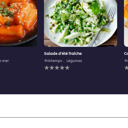
Salade d'été fraîche
Ca
de mer
Printemps
Légumes
P
Aucune
A
évaluation
é
soumise
s
pour
p
ce
c
recipe
r