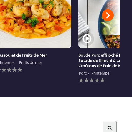
ssoulet de Fruits de Mer
Bol de Porc effiloché BBQ a
Salade de Kimchi à la Pêch
rintemps
Fruits de mer
Croûtons de Pain de Maïs
ucune
valuation
Porc
Printemps
oumise
Aucune
our
évaluation
e
soumise
ecipe
pour
ce
recipe