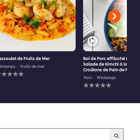
ssoulet de Fruits de Mer
Bol de Porc effiloché BBQ a
Salade de Kimchi à la Pêch
rintemps
Fruits de mer
Croûtons de Pain de Maïs
ucune
valuation
Porc
Printemps
oumise
Aucune
our
évaluation
e
soumise
ecipe
pour
ce
recipe