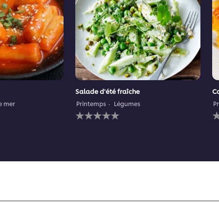
Salade d'été fraîche
Ca
de mer
Printemps
Légumes
P
Aucune
A
évaluation
é
soumise
s
pour
p
ce
c
recipe
r