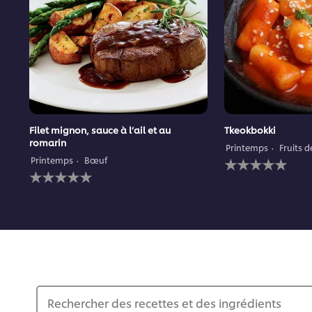
Filet mignon, sauce à l’ail et au
Tkeokbokki
romarin
Printemps
Fruits 
Aucune
Printemps
Bœuf
Aucune
évaluation
évaluation
soumise
soumise
pour
pour
ce
ce
recipe
recipe