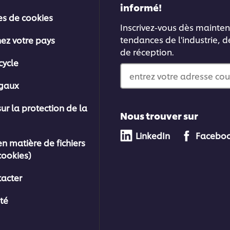
informé!
es de cookies
Inscrivez-vous dès mainten
tendances de l'industrie, d
nez votre pays
de réception.
cycle
entrez votre adresse cou
égaux
sur la protection de la
Nous trouver sur
LinkedIn
Facebo
en matière de fichiers
cookies)
acter
ité