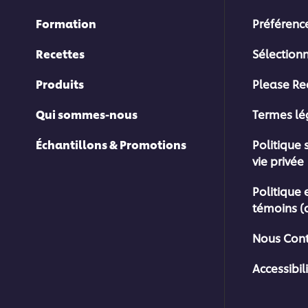
Formation
Préférenc
Recettes
Sélection
Produits
Please Re
Qui sommes-nous
Termes l
Échantillons & Promotions
Politique 
vie privée
Politique 
témoins (
Nous Cont
Accessibil