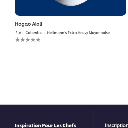
Hogao Aioli
Été
Colombia
Hellmann’s Extra Heavy Mayonnaise
Aucune
évaluation
soumise
pour
ce
recipe
Inspiration Pour Les Chefs
Inscription