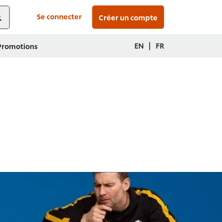
Se connecter
Créer un compte
|
EN
FR
 Promotions