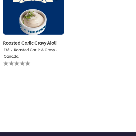
Roasted Garlic Gravy Aioli
Été
Roasted Garlic & Gravy
Canada
Aucune
évaluation
soumise
pour
ce
recipe